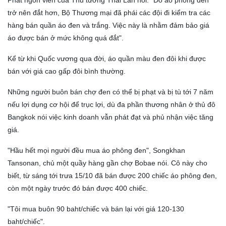
Phát ngôn viên của Thủ tướng Thái Lan nói: "Do áo phông đen
trở nên đắt hơn, Bộ Thương mại đã phái các đội đi kiểm tra các
hàng bán quần áo đen và trắng. Việc này là nhằm đảm bảo giá
áo được bán ở mức không quá đắt".
Kể từ khi Quốc vương qua đời, áo quần màu đen đôi khi được
bán với giá cao gấp đôi bình thường.
Những người buôn bán chợ đen có thể bị phạt và bị tù tới 7 năm
nếu lợi dụng cơ hội để trục lợi, dù đa phần thương nhân ở thủ đô
Bangkok nói việc kinh doanh vẫn phát đạt và phủ nhận việc tăng
giá.
"Hầu hết mọi người đều mua áo phông đen", Songkhan
Tansonan, chủ một quầy hàng gần chợ Bobae nói. Cô này cho
biết, từ sáng tới trưa 15/10 đã bán được 200 chiếc áo phông đen,
còn một ngày trước đó bán được 400 chiếc.
"Tôi mua buôn 90 baht/chiếc và bán lại với giá 120-130
baht/chiếc".