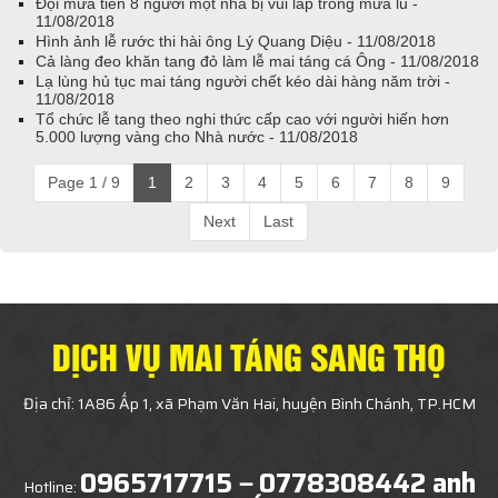
Đội mưa tiễn 8 người một nhà bị vùi lấp trong mưa lũ -
11/08/2018
Hình ảnh lễ rước thi hài ông Lý Quang Diệu - 11/08/2018
Cả làng đeo khăn tang đỏ làm lễ mai táng cá Ông - 11/08/2018
Lạ lùng hủ tục mai táng người chết kéo dài hàng năm trời -
11/08/2018
Tổ chức lễ tang theo nghi thức cấp cao với người hiến hơn
5.000 lượng vàng cho Nhà nước - 11/08/2018
Page 1 / 9
1
2
3
4
5
6
7
8
9
Next
Last
DỊCH VỤ MAI TÁNG SANG THỌ
Địa chỉ: 1A86 Ấp 1, xã Phạm Văn Hai, huyện Bình Chánh, TP.HCM
0965717715－0778308442 anh
Hotline: