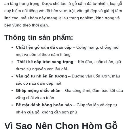
an táng trang trọng. Được chế tác từ gỗ cẩm đá tự nhiên, loại gỗ
quý hiếm nổi tiếng với độ bền vượt trội, vân gỗ đẹp và giá trị tâm
linh cao, mẫu hòm này mang lại sự trang nghiêm, kính trọng và
bền vững theo thời gian.
Thông tin sản phẩm:
Chất liệu gỗ cẩm đá cao cấp
– Cứng, nặng, chống mối
mọt và bền bỉ theo năm tháng.
Thiết kế nắp tròn sang trọng
– Kín đáo, chắc chắn, giữ
được sự nguyên vẹn lâu dài.
Vân gỗ tự nhiên ấn tượng
– Đường vân uốn lượn, màu
sắc đỏ nâu đậm đẹp mắt.
Ghép mộng chắc chắn
– Gia công tỉ mỉ, đảm bảo kết cấu
vững chãi và an toàn.
Bề mặt đánh bóng hoàn hảo
– Giúp tôn lên vẻ đẹp tự
nhiên của gỗ, không cần sơn phủ
Vì Sao Nên Chọn Hòm Gỗ