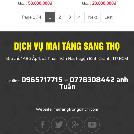
50.000.000đ
20.000.000đ
Giá :
Giá :
TRANG TRỌNG
NGHI LỄ HỎA TÁNG
Page 1 / 4
1
2
3
4
Next
Last
DỊCH VỤ MAI TÁNG SANG THỌ
Địa chỉ: 1A86 Ấp 1, xã Phạm Văn Hai, huyện Bình Chánh, TP.HCM
0965717715－0778308442 anh
Hotline:
Tuấn
Website: maitangtrongoihcm.com