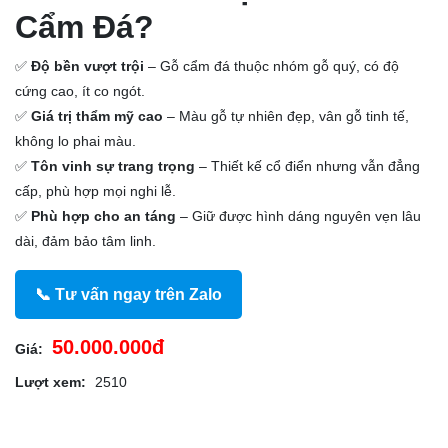
Cẩm Đá?
✅
Độ bền vượt trội
– Gỗ cẩm đá thuộc nhóm gỗ quý, có độ
cứng cao, ít co ngót.
✅
Giá trị thẩm mỹ cao
– Màu gỗ tự nhiên đẹp, vân gỗ tinh tế,
không lo phai màu.
✅
Tôn vinh sự trang trọng
– Thiết kế cổ điển nhưng vẫn đẳng
cấp, phù hợp mọi nghi lễ.
✅
Phù hợp cho an táng
– Giữ được hình dáng nguyên vẹn lâu
dài, đảm bảo tâm linh.
📞 Tư vấn ngay trên Zalo
50.000.000đ
Giá:
Lượt xem:
2510