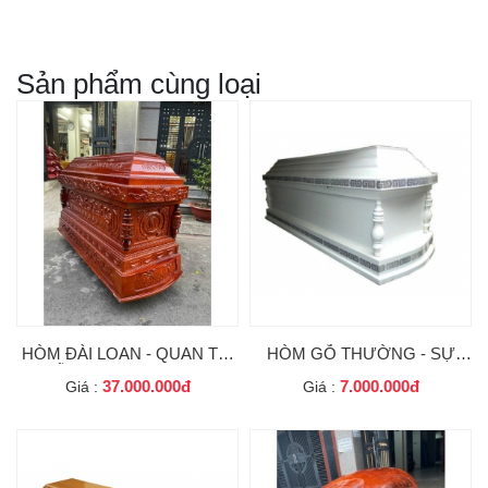
Sản phẩm cùng loại
HÒM ĐÀI LOAN - QUAN TÀI
HÒM GỖ THƯỜNG - SỰ
GỖ CAO CẤP CHO AN
LỰA CHỌN TRANG TRỌNG
37.000.000đ
7.000.000đ
Giá :
Giá :
TÁNG VÀ HỎA TÁNG
VÀ TIẾT KIỆM