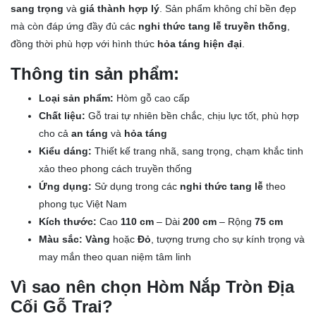
sang trọng
và
giá thành hợp lý
. Sản phẩm không chỉ bền đẹp
mà còn đáp ứng đầy đủ các
nghi thức tang lễ truyền thống
,
đồng thời phù hợp với hình thức
hỏa táng hiện đại
.
Thông tin sản phẩm:
Loại sản phẩm:
Hòm gỗ cao cấp
Chất liệu:
Gỗ trai tự nhiên bền chắc, chịu lực tốt, phù hợp
cho cả
an táng
và
hỏa táng
Kiểu dáng:
Thiết kế trang nhã, sang trọng, chạm khắc tinh
xảo theo phong cách truyền thống
Ứng dụng:
Sử dụng trong các
nghi thức tang lễ
theo
phong tục Việt Nam
Kích thước:
Cao
110 cm
– Dài
200 cm
– Rộng
75 cm
Màu sắc:
Vàng
hoặc
Đỏ
, tượng trưng cho sự kính trọng và
may mắn theo quan niệm tâm linh
Vì sao nên chọn Hòm Nắp Tròn Địa
Cối Gỗ Trai?