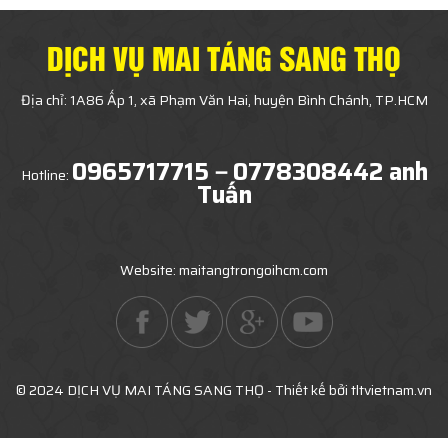
DỊCH VỤ MAI TÁNG SANG THỌ
Địa chỉ: 1A86 Ấp 1, xã Phạm Văn Hai, huyện Bình Chánh, TP.HCM
0965717715－0778308442 anh
Hotline:
Tuấn
Website: maitangtrongoihcm.com
© 2024 DỊCH VỤ MAI TÁNG SANG THỌ - Thiết kế bởi tltvietnam.vn