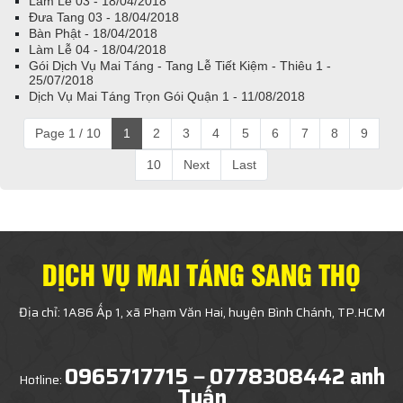
Làm Lễ 03 - 18/04/2018
Đưa Tang 03 - 18/04/2018
Bàn Phật - 18/04/2018
Làm Lễ 04 - 18/04/2018
Gói Dịch Vụ Mai Táng - Tang Lễ Tiết Kiệm - Thiêu 1 -
25/07/2018
Dịch Vụ Mai Táng Trọn Gói Quận 1 - 11/08/2018
Page 1 / 10
1
2
3
4
5
6
7
8
9
10
Next
Last
DỊCH VỤ MAI TÁNG SANG THỌ
Địa chỉ: 1A86 Ấp 1, xã Phạm Văn Hai, huyện Bình Chánh, TP.HCM
0965717715－0778308442 anh
Hotline:
Tuấn