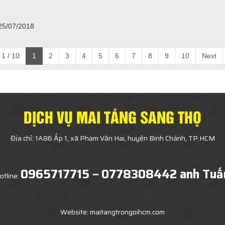
 25/07/2018
1 / 10
1
2
3
4
5
6
7
8
9
10
Next
DỊCH VỤ MAI TÁNG SANG THỌ
Địa chỉ: 1A86 Ấp 1, xã Phạm Văn Hai, huyện Bình Chánh, TP.HCM
0965717715－0778308442 anh Tuấ
otline:
Website: maitangtrongoihcm.com