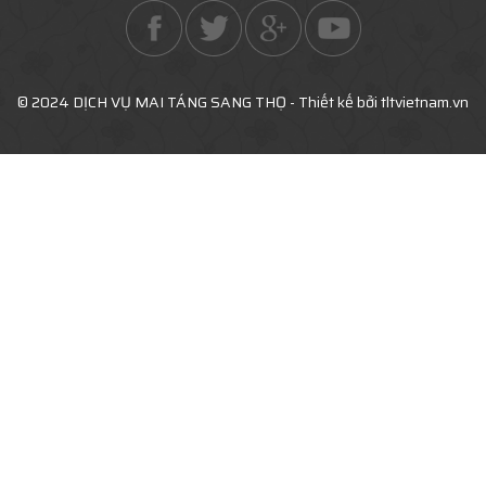
© 2024 DỊCH VỤ MAI TÁNG SANG THỌ - Thiết kế bởi tltvietnam.vn