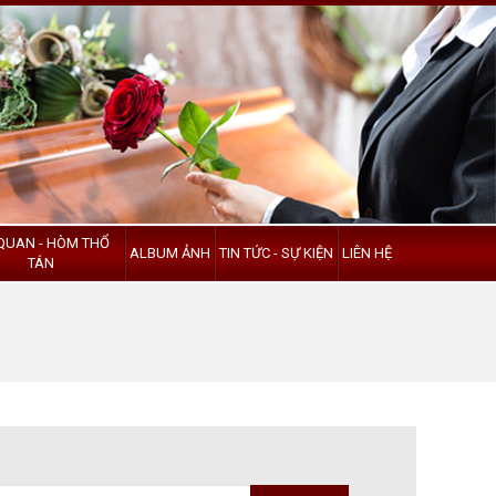
QUAN - HÒM THỔ
ALBUM ẢNH
TIN TỨC - SỰ KIỆN
LIÊN HỆ
TÁN