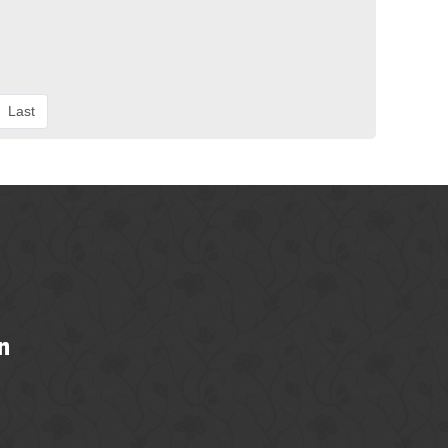
Last
n