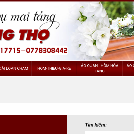
ÁO QUAN - HÒM HỎA
ÁO 
ĐÀI LOAN CHAM
HOM-THIEU-GIA-RE
TÁNG
Tìm kiếm: