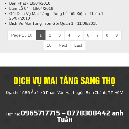
Bàn Phật - 18/04/2018
Làm Lễ 04 - 18/04/2018
Gói Dịch Vụ Mai Táng - Tang Lễ Tiết Kiệm - Thiêu 1 -
25/07/2018
Dịch Vụ Mai Táng Trọn Gói Quận 1 - 11/08/2018
Page 1 / 10
1
2
3
4
5
6
7
8
9
10
Next
Last
DỊCH VỤ MAI TÁNG SANG THỌ
Địa chỉ: 1A86 Ấp 1, xã Phạm Văn Hai, huyện Bình Chánh, TP.HCM
0965717715－0778308442 anh
Hotline:
Tuấn