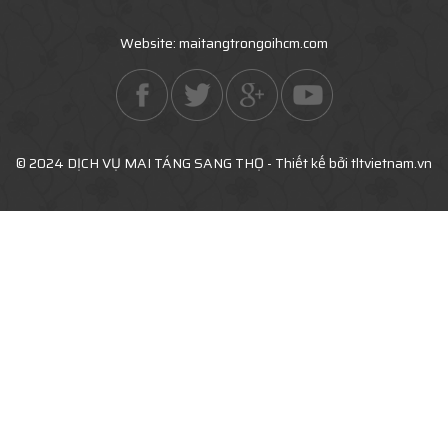
Website: maitangtrongoihcm.com
© 2024 DỊCH VỤ MAI TÁNG SANG THỌ - Thiết kế bởi tltvietnam.vn