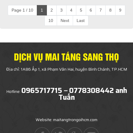
Page 1 / 10
1
2
3
4
5
6
7
8
9
10
Next
Last
DỊCH VỤ MAI TÁNG SANG THỌ
Địa chỉ: 1A86 Ấp 1, xã Phạm Văn Hai, huyện Bình Chánh, TP.HCM
0965717715－0778308442 anh
Hotline:
Tuấn
Website: maitangtrongoihcm.com