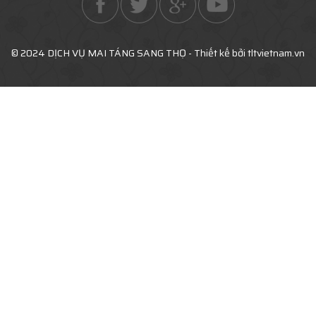
© 2024 DỊCH VỤ MAI TÁNG SANG THỌ - Thiết kế bởi tltvietnam.vn