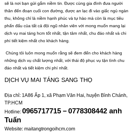
sẽ là nơi bạn gửi gắm niềm tin. Được cùng gia đình đưa người
thân đến đoạn cuối con đường, được an lạc đi vào giấc ngủ ngàn
thu, không chỉ là niềm hạnh phúc và tự hào mà còn là mục tiêu
phấn đấu của tất cả đội ngũ nhân viên với mong muốn mang lại
dịch vụ mai táng hcm tốt nhất, tận tâm nhất, chu đáo nhất và chi
phí tiết kiệm nhất cho khách hàng.
Chúng tôi luôn mong muốn rằng sẽ đem đến cho khách hàng
những dịch vụ chất lượng nhất, với thái độ phục vụ tận tình chu
đáo nhất và tiết kiệm chi phí nhất.
DỊCH VỤ MAI TÁNG SANG THỌ
Địa chỉ: 1A86 Ấp 1, xã Phạm Văn Hai, huyện Bình Chánh,
TP.HCM
0965717715－0778308442 anh
Hotline:
Tuấn
Website: maitangtrongoihcm.com